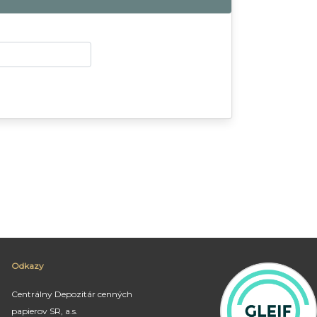
Odkazy
Centrálny Depozitár cenných
papierov SR, a.s.